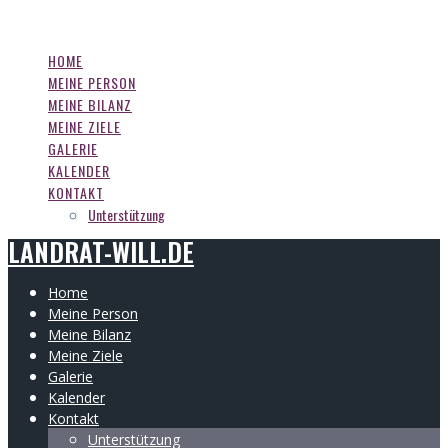
LANDRAT-WILL.DE
Zum
Inhalt
springen
HOME
MEINE PERSON
MEINE BILANZ
MEINE ZIELE
GALERIE
KALENDER
KONTAKT
Unterstützung
LANDRAT-WILL.DE
Home
Meine Person
Meine Bilanz
Meine Ziele
Galerie
Kalender
Kontakt
Unterstützung