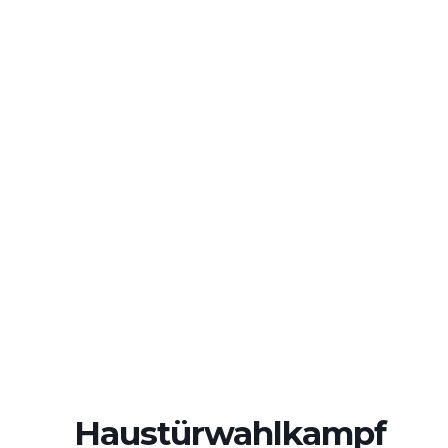
HAUSTÜRWAHLKAMPF
IN RIEDSTADT-
ERFELDEN
Haustürwahlkampf