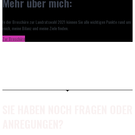
Mehr über mich:
In der Broschüre zur Landratswahl 2021 können Sie alle wichtigen Punkte rund um
mich, meine Bilanz und meine Ziele finden.
Zur Broschüre
SIE HABEN NOCH FRAGEN ODER
ANREGUNGEN?