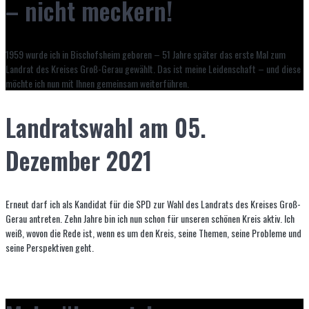
– nicht meckern!
1959 wurde ich in Bischofsheim geboren – 51 Jahre später das erste Mal zum
Landrat des Kreises Groß-Gerau gewählt. Das ist meine Leidenschaft – und diese
möchte ich nun mit Ihnen gemeinsam weiterführen.
Landratswahl am 05.
Dezember 2021
Erneut darf ich als Kandidat für die SPD zur Wahl des Landrats des Kreises Groß-
Gerau antreten. Zehn Jahre bin ich nun schon für unseren schönen Kreis aktiv. Ich
weiß, wovon die Rede ist, wenn es um den Kreis, seine Themen, seine Probleme und
seine Perspektiven geht.