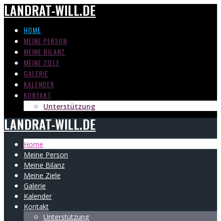
LANDRAT-WILL.DE
Zum
Inhalt
springen
HOME
MEINE PERSON
MEINE BILANZ
MEINE ZIELE
GALERIE
KALENDER
KONTAKT
Unterstützung
LANDRAT-WILL.DE
Home
Meine Person
Meine Bilanz
Meine Ziele
Galerie
Kalender
Kontakt
Unterstützung